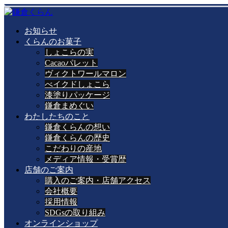
お知らせ
くらんのお菓子
しょこらの実
Cacaoパレット
ヴィクトワールマロン
べイクドしょこら
漆塗りパッケージ
鎌倉まめぐい
わたしたちのこと
鎌倉くらんの想い
鎌倉くらんの歴史
こだわりの産地
メディア情報・受賞歴
店舗のご案内
購入のご案内・店舗アクセス
会社概要
採用情報
SDGsの取り組み
オンラインショップ