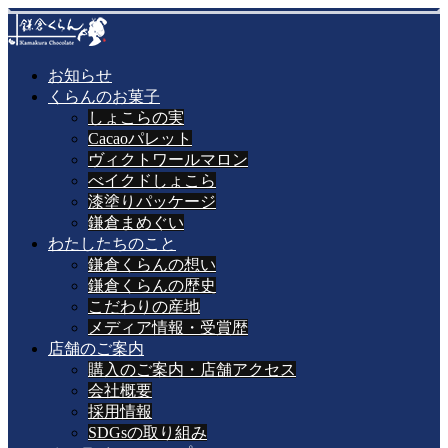
お知らせ
くらんのお菓子
しょこらの実
Cacaoパレット
ヴィクトワールマロン
べイクドしょこら
漆塗りパッケージ
鎌倉まめぐい
わたしたちのこと
鎌倉くらんの想い
鎌倉くらんの歴史
こだわりの産地
メディア情報・受賞歴
店舗のご案内
購入のご案内・店舗アクセス
会社概要
採用情報
SDGsの取り組み